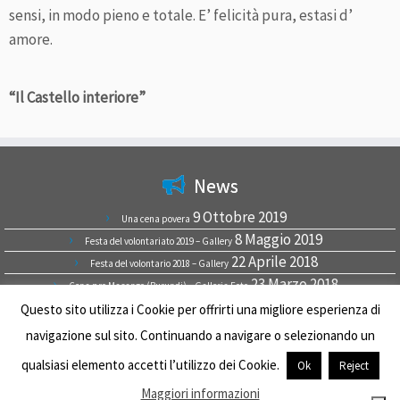
sensi, in modo pieno e totale. E’ felicità pura, estasi d’
amore.
“Il Castello interiore”
News
9 Ottobre 2019
Una cena povera
8 Maggio 2019
Festa del volontariato 2019 – Gallery
22 Aprile 2018
Festa del volontario 2018 – Gallery
23 Marzo 2018
Cena pro Masango (Burundi) – Galleria Foto
9 Luglio 2017
Questo sito utilizza i Cookie per offrirti una migliore esperienza di
9 luglio 2017
navigazione sul sito. Continuando a navigare o selezionando un
qualsiasi elemento accetti l’utilizzo dei Cookie.
Ok
Reject
Maggiori informazioni
· © 2026
Sorelle della Carità