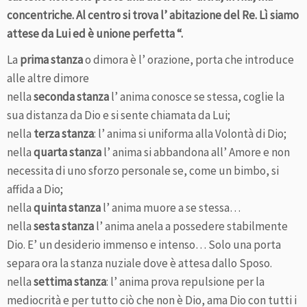
concentriche. Al centro si trova l’ abitazione del Re. Lì siamo
attese da Lui ed è unione perfetta “.
La
prima stanza
o dimora è l’ orazione, porta che introduce
alle altre dimore
nella
seconda stanza
l’ anima conosce se stessa, coglie la
sua distanza da Dio e si sente chiamata da Lui;
nella
terza stanza
: l’ anima si uniforma alla Volontà di Dio;
nella
quarta stanza
l’ anima si abbandona all’ Amore e non
necessita di uno sforzo personale se, come un bimbo, si
affida a Dio;
nella
quinta stanza
l’ anima muore a se stessa…
nella
sesta stanza
l’ anima anela a possedere stabilmente
Dio. E’ un desiderio immenso e intenso… Solo una porta
separa ora la stanza nuziale dove è attesa dallo Sposo.
nella
settima stanza
: l’ anima prova repulsione per la
mediocrità e per tutto ciò che non è Dio, ama Dio con tutti i