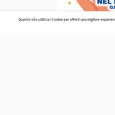
Questo sito utilizza i Cookie per offrirti una migliore esperi
News
9 Ottobre 2019
Una cena povera
8 Maggio 2019
Festa del volontariato 2019 – Gallery
22 Aprile 2018
Festa del volontario 2018 – Gallery
23 Marzo 2018
Cena pro Masango (Burundi) – Galleria Foto
9 Luglio 2017
9 luglio 2017