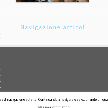
Navigazione articoli
enza di navigazione sul sito. Continuando a navigare o selezionando un qual
· © 2026
Sorelle della Carità
Maggiori informazioni