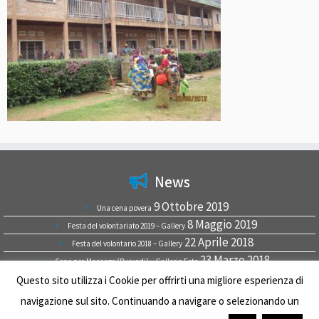
News
9 Ottobre 2019
Una cena povera
8 Maggio 2019
Festa del volontariato 2019 – Gallery
22 Aprile 2018
Festa del volontario 2018 – Gallery
23 Marzo 2018
Cena pro Masango (Burundi) – Galleria Foto
9 Luglio 2017
Questo sito utilizza i Cookie per offrirti una migliore esperienza di
9 luglio 2017
navigazione sul sito. Continuando a navigare o selezionando un