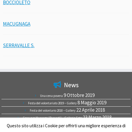
BOCCIOLETO
MACUGNAGA
SERRAVALLE S.
News
9 Ottobre 2019
Una cena povera
8 Maggio 2019
Festa del volontariato 2019 – Gallery
22 Aprile 2018
Festa del volontario 2018 – Gallery
23 Marzo 2018
Cena pro Masango (Burundi) – Galleria Foto
9 Luglio 2017
Questo sito utilizza i Cookie per offrirti una migliore esperienza di
9 luglio 2017