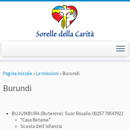
Passa
Pagina iniziale
»
Le missioni
»
Burundi
al
contenuto
Burundi
BUJUMBURA (Buterere): Suor Rosalia 00257 79547922
“Casa Betania”
Scuola dell’infanzia