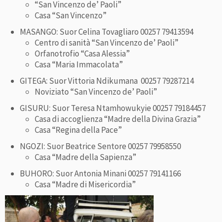
“San Vincenzo de’ Paoli”
Casa “San Vincenzo”
MASANGO: Suor Celina Tovagliaro 00257 79413594
Centro di sanità “San Vincenzo de’ Paoli”
Orfanotrofio “Casa Alessia”
Casa “Maria Immacolata”
GITEGA: Suor Vittoria Ndikumana 00257 79287214
Noviziato “San Vincenzo de’ Paoli”
GISURU: Suor Teresa Ntamhowukyie 00257 79184457
Casa di accoglienza “Madre della Divina Grazia”
Casa “Regina della Pace”
NGOZI: Suor Beatrice Sentore 00257 79958550
Casa “Madre della Sapienza”
BUHORO: Suor Antonia Minani 00257 79141166
Casa “Madre di Misericordia”