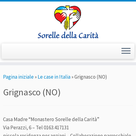
Passa
Pagina iniziale
»
Le case in Italia
»
Grignasco (NO)
al
contenuto
Grignasco (NO)
Casa Madre “Monastero Sorelle della Carità”
Via Perazzi, 6 – Tel 0163.417131
piccola residenza per anziani – Collaborazione parrocchiale