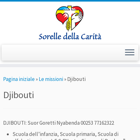
Passa
Pagina iniziale
»
Le missioni
»
Djibouti
al
contenuto
Djibouti
DJIBOUTI: Suor Goretti Nyabenda 00253 77162322
Scuola dell’infanzia, Scuola primaria, Scuola di