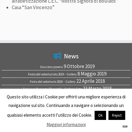
alfabetizzazione L.E.C. “Nostra Signora di Boulaos”
Casa “San Vincenzo”
News
9 Ottobre 2019
Una cena povera
8 Maggio 2019
Festa del volontariato 2019 – Gallery
22 Aprile 2018
Festa del volontario 2018 – Gallery
23 Marzo 2018
Cena pro Masango (Burundi) – Galleria Foto
9 Luglio 2017
Questo sito utilizza i Cookie per offrirti una migliore esperienza di
9 luglio 2017
navigazione sul sito. Continuando a navigare o selezionando un
qualsiasi elemento accetti l’utilizzo dei Cookie.
Ok
Reject
Maggiori informazioni
· © 2026
Sorelle della Carità