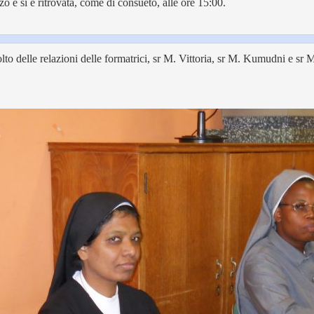
o e si è ritrovata, come di consueto, alle ore 15:00.

olto delle relazioni delle formatrici, sr M. Vittoria, sr M. Kumudni e s