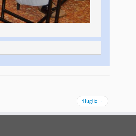
4 luglio
→