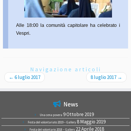
Alle 18:00 la comunità capitolare ha celebrato i
Vespri.
Navigazione articoli
←
6 luglio 2017
8 luglio 2017
→
News
9 Ottobre 2019
Una cena povera
8 Maggio 2019
Festa del volontariato 2019 – Gallery
22 Aprile 2018
Festa del volontario 2018 – Gallery