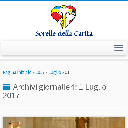
Passa
Pagina iniziale
»
2017
»
Luglio
»
01
al
contenuto
Archivi giornalieri:
1 Luglio
2017