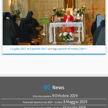
1 Luglio 2017
in
Capitolo 2017
con tag
capitolo
di
mattia
|
Apri »
News
9 Ottobre 2019
Una cena povera
8 Maggio 2019
Festa del volontariato 2019 – Gallery
22 Aprile 2018