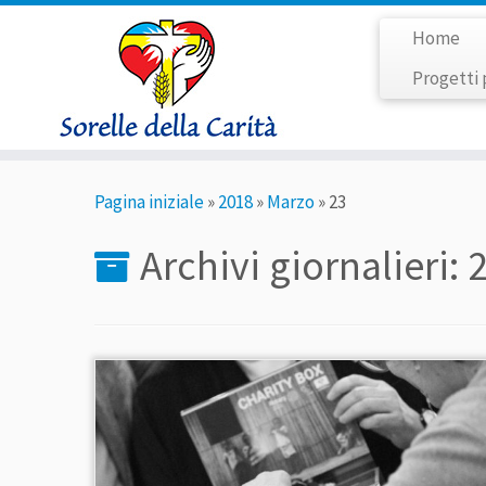
Home
Progetti 
Passa
Pagina iniziale
»
2018
»
Marzo
»
23
al
contenuto
Archivi giornalieri: