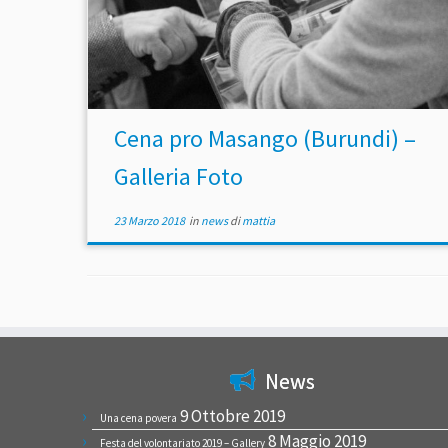
Cena pro Masango (Burundi) –
Galleria Foto
23 Marzo 2018
in
news
di
mattia
News
9 Ottobre 2019
Una cena povera
8 Maggio 2019
Festa del volontariato 2019 – Gallery