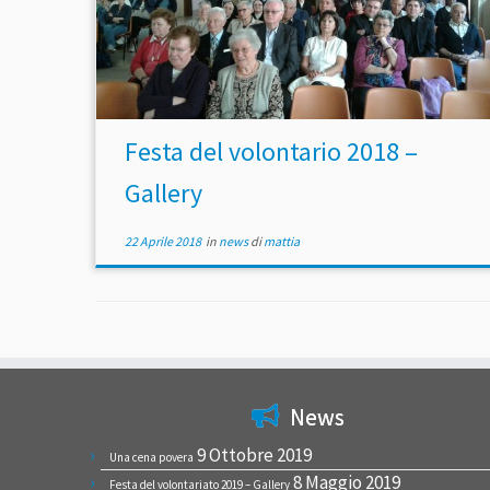
Festa del volontario 2018 –
Gallery
22 Aprile 2018
in
news
di
mattia
News
9 Ottobre 2019
Una cena povera
8 Maggio 2019
Festa del volontariato 2019 – Gallery