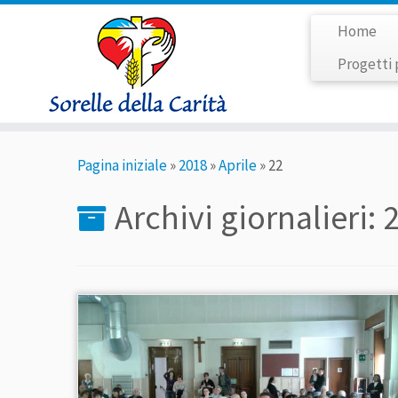
Home
Progetti 
Passa
Pagina iniziale
»
2018
»
Aprile
»
22
al
contenuto
Archivi giornalieri:
2