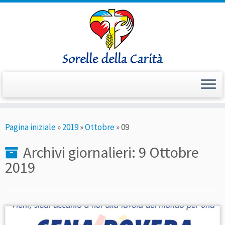
Passa
Pagina iniziale
»
2019
»
Ottobre
»
09
al
contenuto
Archivi giornalieri:
9 Ottobre
2019