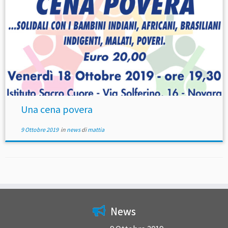
Una cena povera
9 Ottobre 2019
in
news
di
mattia
News