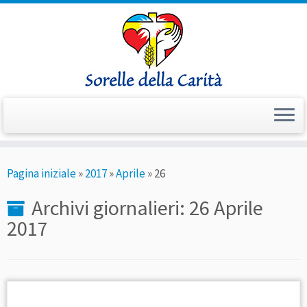
Passa
Pagina iniziale
»
2017
»
Aprile
»
26
al
contenuto
Archivi giornalieri:
26 Aprile
2017